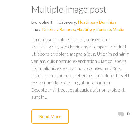
Multiple image post
By:
wolsoft
Category:
Hostings y Dominios
Tags:
Diseño y Banners
,
Hosting y Dominio
,
Media
Lorem ipsum dolor sit amet, consectetur
adipisicing elit, sed do eiusmod tempor incididunt
ut labore et dolore magna aliqua. Ut enim ad minim
veniam, quis nostrud exercitation ullamco laboris
nisi ut aliquip ex ea commodo consequat. Duis
aute irure dolor in reprehenderit in voluptate velit
esse cillum dolore eu fugiat nulla pariatur.
Excepteur sint occaecat cupidatat non proident,
sunt in …
0
Read More