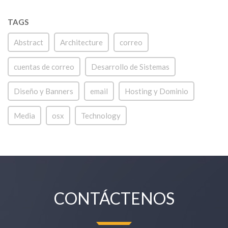
TAGS
Abstract
Architecture
correo
cuentas de correo
Desarrollo de Sistemas
Diseño y Banners
email
Hosting y Dominio
Media
osx
Technology
CONTÁCTENOS