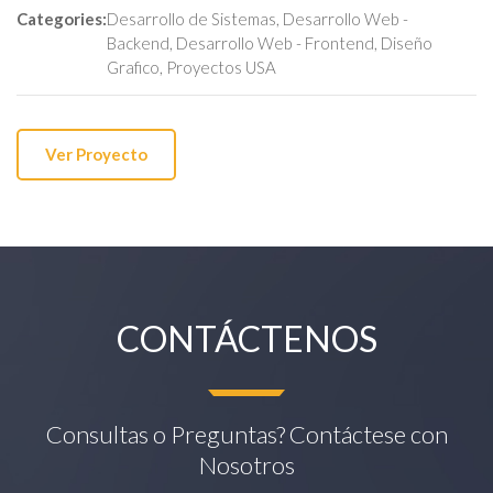
Categories:
Desarrollo de Sistemas
,
Desarrollo Web -
Backend
,
Desarrollo Web - Frontend
,
Diseño
Grafico
,
Proyectos USA
Ver Proyecto
CONTÁCTENOS
Consultas o Preguntas? Contáctese con
Nosotros